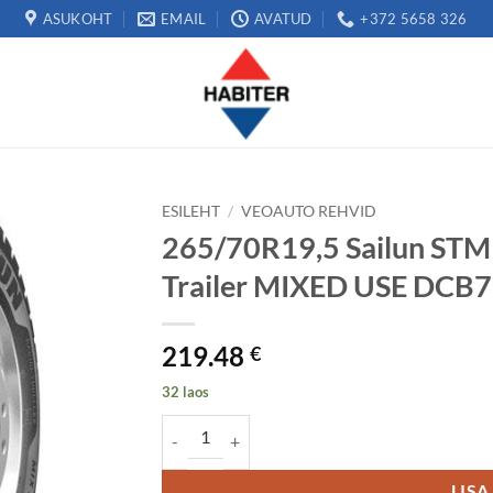
ASUKOHT
EMAIL
AVATUD
+372 5658 326
ESILEHT
/
VEOAUTO REHVID
265/70R19,5 Sailun ST
Trailer MIXED USE DCB
219.48
€
32 laos
265/70R19,5 Sailun STM1 143/141J M+S 3PMSF
LISA