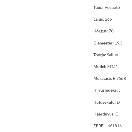
Tüüp:
Veoauto
Laius:
265
Kõrgus:
70
Diameeter:
19.5
Tootja:
Sailun
Mudel:
STM1
Müratase:
B 75dB
Kiirusindeks:
J
Kütusekulu:
D
Haarduvus:
C
EPREL:
461816