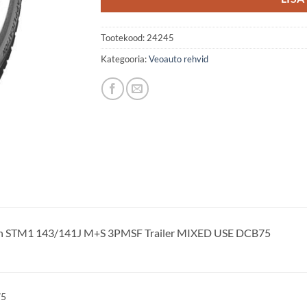
Tootekood:
24245
Kategooria:
Veoauto rehvid
un STM1 143/141J M+S 3PMSF Trailer MIXED USE DCB75
75