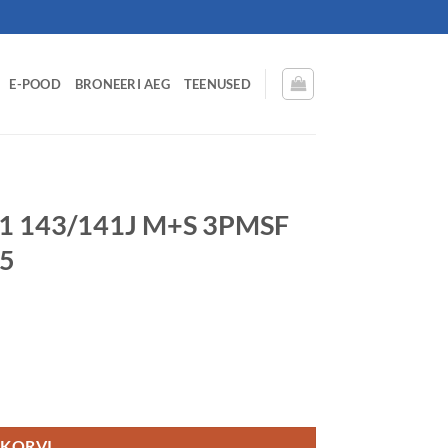
E-POOD
BRONEERI AEG
TEENUSED
M1 143/141J M+S 3PMSF
75
 Trailer MIXED USE DCB75 kogus
 KORVI