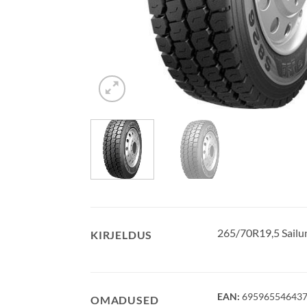
265/70R19,5 Sail
KIRJELDUS
EAN:
69596554643
OMADUSED