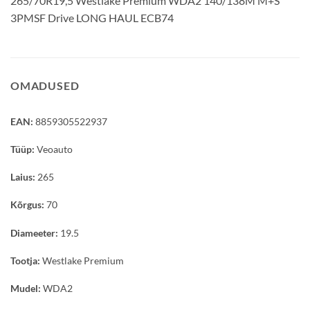
265/70R19,5 Westlake Premium WDA2 140/138M M+S
3PMSF Drive LONG HAUL ECB74
OMADUSED
EAN:
8859305522937
Tüüp:
Veoauto
Laius:
265
Kõrgus:
70
Diameeter:
19.5
Tootja:
Westlake Premium
Mudel:
WDA2