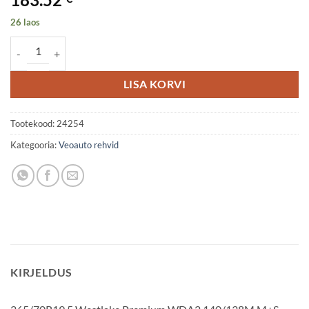
26 laos
265/70R19,5 Westlake Premium WDA2 140/138M M+S 3PMSF Driv
LISA KORVI
Tootekood:
24254
Kategooria:
Veoauto rehvid
KIRJELDUS