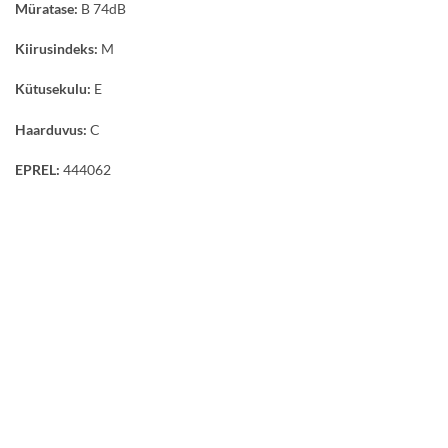
Müratase:
B 74dB
Kiirusindeks:
M
Kütusekulu:
E
Haarduvus:
C
EPREL:
444062