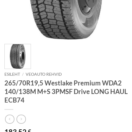
ESILEHT
/
VEOAUTO REHVID
265/70R19,5 Westlake Premium WDA2
140/138M M+S 3PMSF Drive LONG HAUL
ECB74
183.52
€