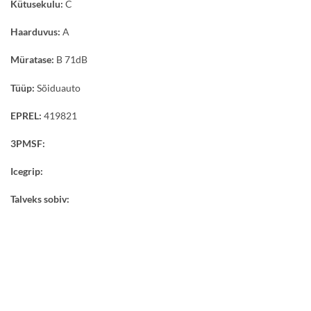
Kütusekulu:
C
Haarduvus:
A
Müratase:
B 71dB
Tüüp:
Sõiduauto
EPREL:
419821
3PMSF:
Icegrip:
Talveks sobiv: