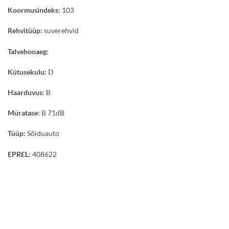
Koormusindeks:
103
Rehvitüüp:
suverehvid
Talvehooaeg:
Kütusekulu:
D
Haarduvus:
B
Müratase:
B 71dB
Tüüp:
Sõiduauto
EPREL:
408622