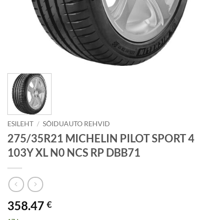
ESILEHT
/
SÕIDUAUTO REHVID
275/35R21 MICHELIN PILOT SPORT 4
103Y XL N0 NCS RP DBB71
358.47
€