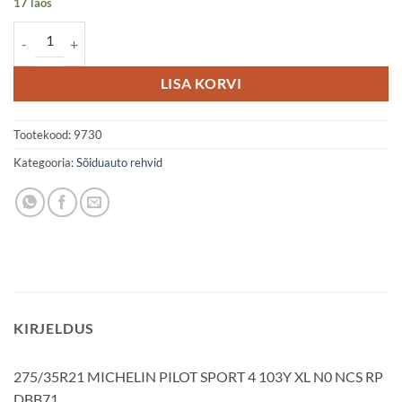
17 laos
275/35R21 MICHELIN PILOT SPORT 4 103Y XL N0 NCS RP DBB71 ko
LISA KORVI
Tootekood:
9730
Kategooria:
Sõiduauto rehvid
KIRJELDUS
275/35R21 MICHELIN PILOT SPORT 4 103Y XL N0 NCS RP
DBB71