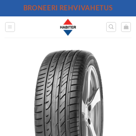
Skip
BRONEERI REHVIVAHETUS
to
content