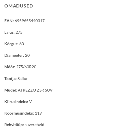
OMADUSED
EAN:
6959655440317
Laius:
275
Kõrgus:
60
Diameeter:
20
Mõõt:
275/60R20
Tootja:
Sailun
Mudel:
ATREZZO ZSR SUV
Kiirusindeks:
V
Koormusindeks:
119
Rehvitüüp:
suverehvid