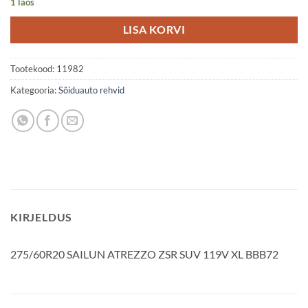
1 laos
LISA KORVI
Tootekood:
11982
Kategooria:
Sõiduauto rehvid
KIRJELDUS
275/60R20 SAILUN ATREZZO ZSR SUV 119V XL BBB72