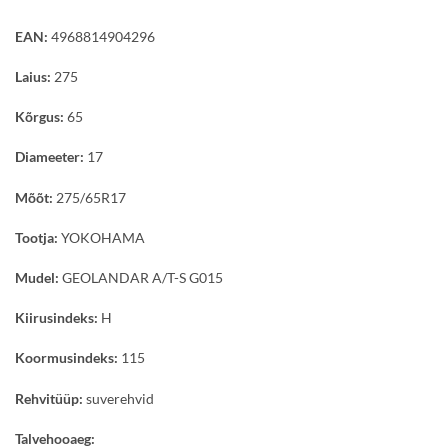
EAN:
4968814904296
Laius:
275
Kõrgus:
65
Diameeter:
17
Mõõt:
275/65R17
Tootja:
YOKOHAMA
Mudel:
GEOLANDAR A/T-S G015
Kiirusindeks:
H
Koormusindeks:
115
Rehvitüüp:
suverehvid
Talvehooaeg: