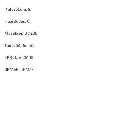
Kütusekulu:
E
Haarduvus:
C
Müratase:
B 72dB
Tüüp:
Sõiduauto
EPREL:
630638
3PMSF:
3PMSF