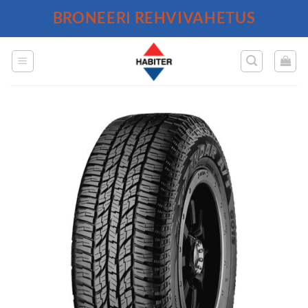
Skip
BRONEERI REHVIVAHETUS
to
content