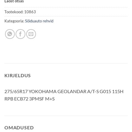
Laost otsas
Tootekood:
10863
Kategooria:
Sõiduauto rehvid
KIRJELDUS
275/65R17 YOKOHAMA GEOLANDAR A/T-S G015 115H
RPB ECB72 3PMSF M+S
OMADUSED