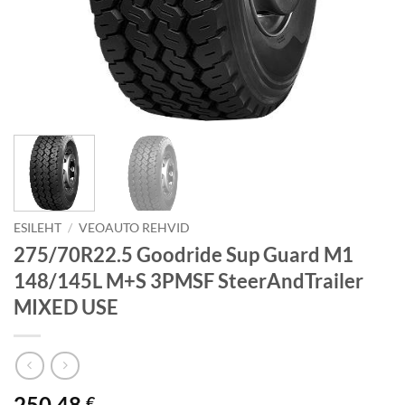
ESILEHT
/
VEOAUTO REHVID
275/70R22.5 Goodride Sup Guard M1
148/145L M+S 3PMSF SteerAndTrailer
MIXED USE
250.48
€