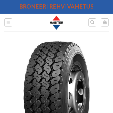
Skip
BRONEERI REHVIVAHETUS
to
content