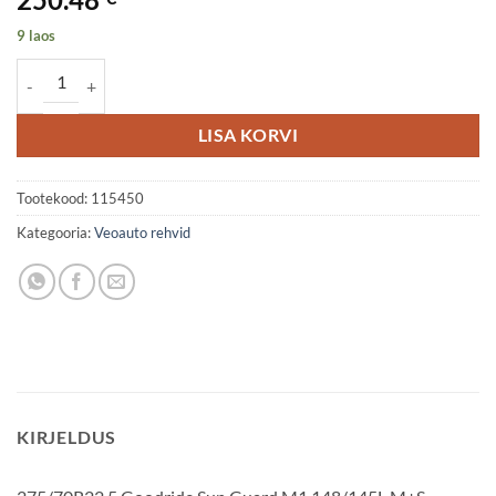
9 laos
275/70R22.5 Goodride Sup Guard M1 148/145L M+S 3PMSF SteerAn
LISA KORVI
Tootekood:
115450
Kategooria:
Veoauto rehvid
KIRJELDUS