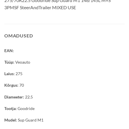
275/70R22.5 Goodride Sup Guard M1 148/145L M+S
3PMSF SteerAndTrailer MIXED USE
OMADUSED
EAN:
Tüüp:
Veoauto
Laius:
275
Kõrgus:
70
Diameeter:
22.5
Tootja:
Goodride
Mudel:
Sup Guard M1