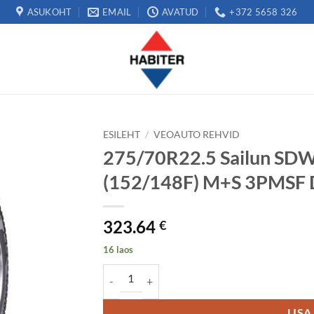
ASUKOHT
EMAIL
AVATUD
+372 5658 326
ESILEHT
/
VEOAUTO REHVID
275/70R22.5 Sailun SD
(152/148F) M+S 3PMSF 
323.64
€
16 laos
275/70R22.5 Sailun SDW1 NORDIC 150/145J (
LISA