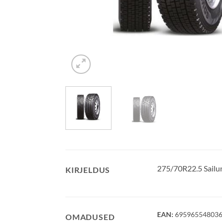
275/70R22.5 Sai
KIRJELDUS
EAN:
69596554803
OMADUSED