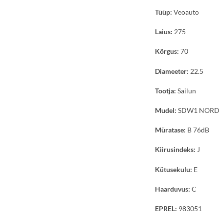
Tüüp:
Veoauto
Laius:
275
Kõrgus:
70
Diameeter:
22.5
Tootja:
Sailun
Mudel:
SDW1 NORD
Müratase:
B 76dB
Kiirusindeks:
J
Kütusekulu:
E
Haarduvus:
C
EPREL:
983051