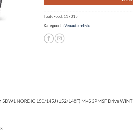
Tootekood:
117315
Kategooria:
Veoauto rehvid
lun SDW1 NORDIC 150/145J (152/148F) M+S 3PMSF Drive WIN
68