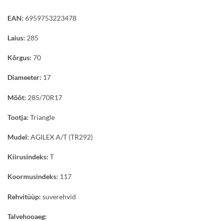
EAN:
6959753223478
Laius:
285
Kõrgus:
70
Diameeter:
17
Mõõt:
285/70R17
Tootja:
Triangle
Mudel:
AGILEX A/T (TR292)
Kiirusindeks:
T
Koormusindeks:
117
Rehvitüüp:
suverehvid
Talvehooaeg: