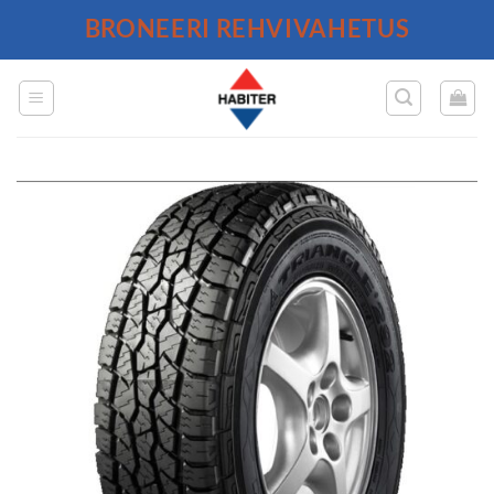
Skip
BRONEERI REHVIVAHETUS
to
content