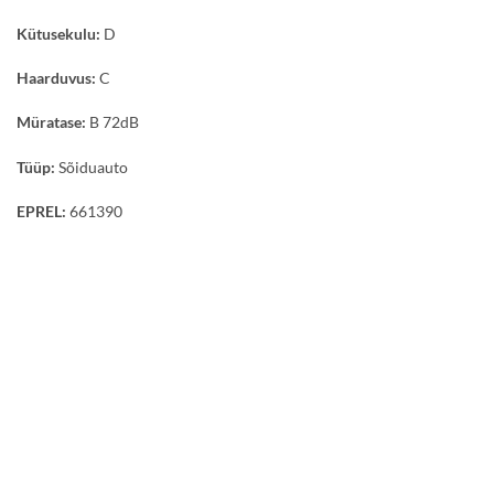
Kütusekulu:
D
Haarduvus:
C
Müratase:
B 72dB
Tüüp:
Sõiduauto
EPREL:
661390