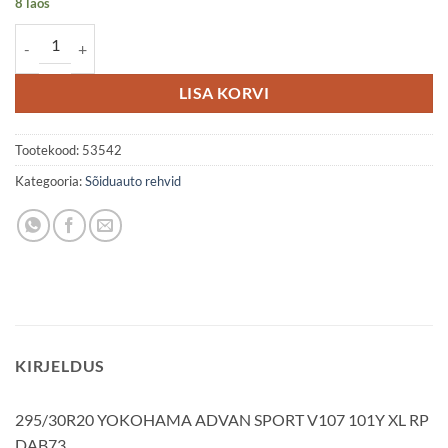
8 laos
295/30R20 YOKOHAMA ADVAN SPORT V107 101Y XL RP DAB73 k
LISA KORVI
Tootekood:
53542
Kategooria:
Sõiduauto rehvid
KIRJELDUS
295/30R20 YOKOHAMA ADVAN SPORT V107 101Y XL RP
DAB73