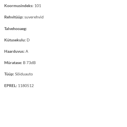
Koormusindeks:
101
Rehvitüüp:
suverehvid
Talvehooaeg:
Kütusekulu:
D
Haarduvus:
A
Müratase:
B 73dB
Tüüp:
Sõiduauto
EPREL:
1180512