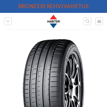
Skip
BRONEERI REHVIVAHETUS
to
content