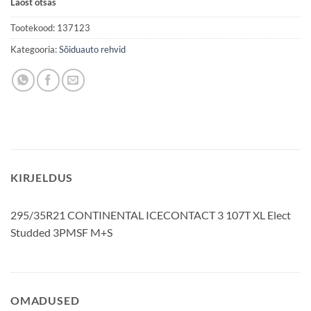
Laost otsas
Tootekood:
137123
Kategooria:
Sõiduauto rehvid
KIRJELDUS
295/35R21 CONTINENTAL ICECONTACT 3 107T XL Elect
Studded 3PMSF M+S
OMADUSED