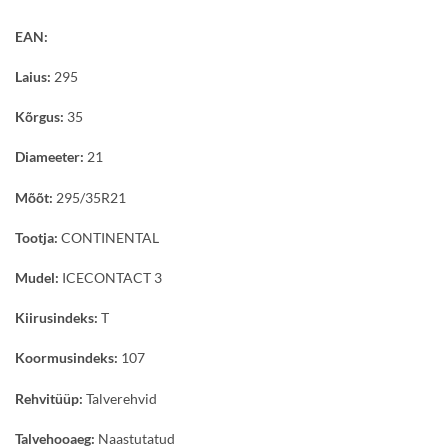
EAN:
Laius:
295
Kõrgus:
35
Diameeter:
21
Mõõt:
295/35R21
Tootja:
CONTINENTAL
Mudel:
ICECONTACT 3
Kiirusindeks:
T
Koormusindeks:
107
Rehvitüüp:
Talverehvid
Talvehooaeg:
Naastutatud