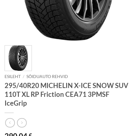
ESILEHT
/
SÕIDUAUTO REHVID
295/40R20 MICHELIN X-ICE SNOW SUV
110T XL RP Friction CEA71 3PMSF
IceGrip
290.04
€