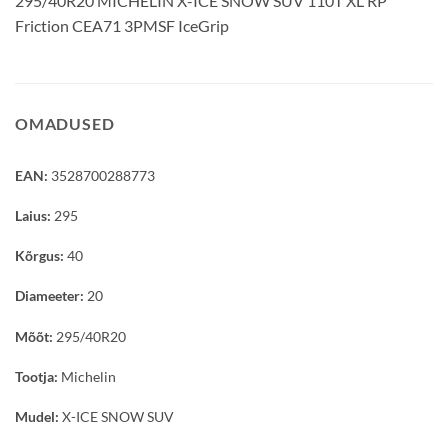
295/40R20 MICHELIN X-ICE SNOW SUV 110T XL RP
Friction CEA71 3PMSF IceGrip
OMADUSED
EAN:
3528700288773
Laius:
295
Kõrgus:
40
Diameeter:
20
Mõõt:
295/40R20
Tootja:
Michelin
Mudel:
X-ICE SNOW SUV