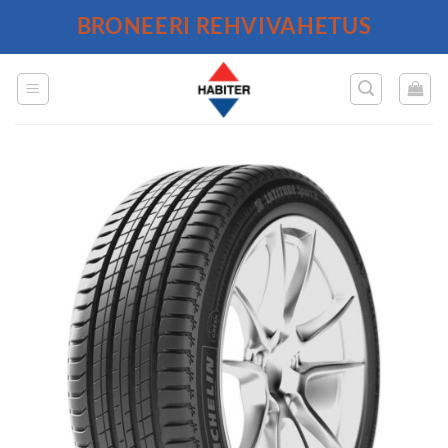
Skip
BRONEERI REHVIVAHETUS
to
content