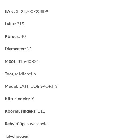
EAN:
3528700723809
Laius:
315
Kõrgus:
40
Diameeter:
21
Mõõt:
315/40R21
Tootja:
Michelin
Mudel:
LATITUDE SPORT 3
Kiirusindeks:
Y
Koormusindeks:
111
Rehvitüüp:
suverehvid
Talvehooaeg: