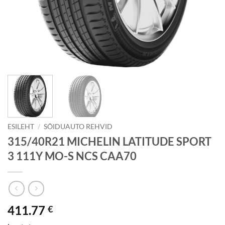
ESILEHT
/
SÕIDUAUTO REHVID
315/40R21 MICHELIN LATITUDE SPORT
3 111Y MO-S NCS CAA70
411.77
€