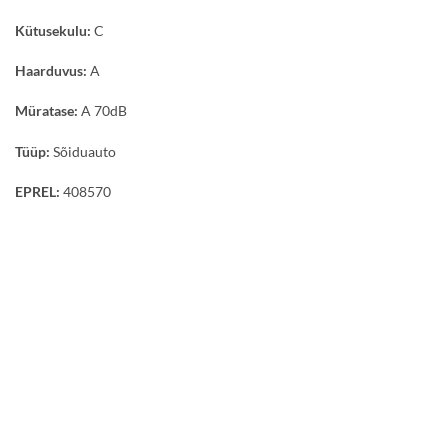
Kütusekulu:
C
Haarduvus:
A
Müratase:
A 70dB
Tüüp:
Sõiduauto
EPREL:
408570