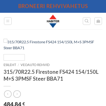
Skip
BRONEERI REHVIVAHETUS
to
content
ESILEHT
/
VEOAUTO REHVID
315/70R22.5 Firestone FS424 154/150L
M+S 3PMSF Steer BBA71
484.84
€