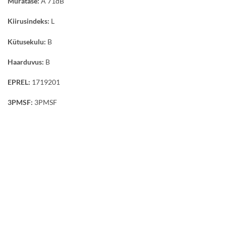
Müratase:
A 71dB
Kiirusindeks:
L
Kütusekulu:
B
Haarduvus:
B
EPREL:
1719201
3PMSF:
3PMSF