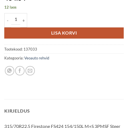
12 laos
315/70R22.5 Firestone FS424 154/150L M+S 3PMSF Steer BBA71 ko
LISA KORVI
Tootekood:
137033
Kategooria:
Veoauto rehvid
KIRJELDUS
315/70R22.5 Firestone FS424 154/150L M+S 3PMSF Steer