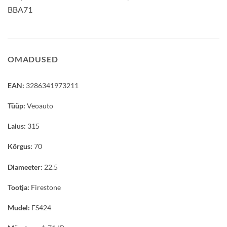
BBA71
OMADUSED
EAN:
3286341973211
Tüüp:
Veoauto
Laius:
315
Kõrgus:
70
Diameeter:
22.5
Tootja:
Firestone
Mudel:
FS424