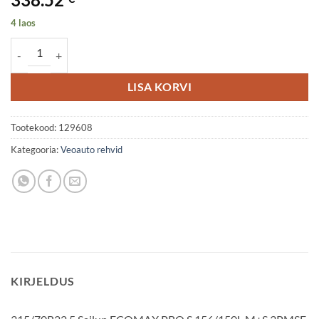
4 laos
315/70R22.5 Sailun ECOMAX PRO S 156/150L M+S 3PMSF Steer L
LISA KORVI
Tootekood:
129608
Kategooria:
Veoauto rehvid
KIRJELDUS