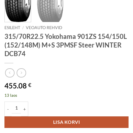
ESILEHT
/
VEOAUTO REHVID
315/70R22.5 Yokohama 901ZS 154/150L
(152/148M) M+S 3PMSF Steer WINTER
DCB74
455.08
€
13 laos
315/70R22.5 Yokohama 901ZS 154/150L (152/148M) M+S 3PMSF S
LISA KORVI