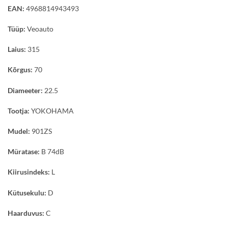
EAN:
4968814943493
Tüüp:
Veoauto
Laius:
315
Kõrgus:
70
Diameeter:
22.5
Tootja:
YOKOHAMA
Mudel:
901ZS
Müratase:
B 74dB
Kiirusindeks:
L
Kütusekulu:
D
Haarduvus:
C