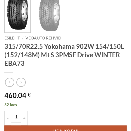
ESILEHT
/
VEOAUTO REHVID
315/70R22.5 Yokohama 902W 154/150L
(152/148M) M+S 3PMSF Drive WINTER
EBA73
460.04
€
32 laos
315/70R22.5 Yokohama 902W 154/150L (152/148M) M+S 3PMSF Dr
LISA KORVI