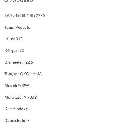
OMADUSED
EAN:
4968814892975
Tüüp:
Veoauto
Laius:
315
Kõrgus:
70
Diameeter:
22.5
Tootja:
YOKOHAMA
Mudel:
902W
Müratase:
A 73dB
Kiirusindeks:
L
Kütusekulu:
E