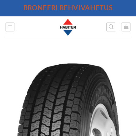
Skip
BRONEERI REHVIVAHETUS
to
content