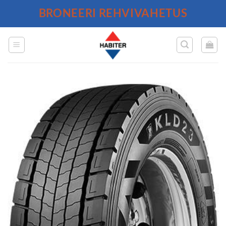
Skip
BRONEERI REHVIVAHETUS
to
content