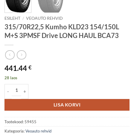
ESILEHT
/
VEOAUTO REHVID
315/70R22,5 Kumho KLD23 154/150L
M+S 3PMSF Drive LONG HAUL BCA73
441.44
€
28 laos
315/70R22,5 Kumho KLD23 154/150L M+S 3PMSF Drive LONG HAU
LISA KORVI
Tootekood:
59455
Kategooria:
Veoauto rehvid