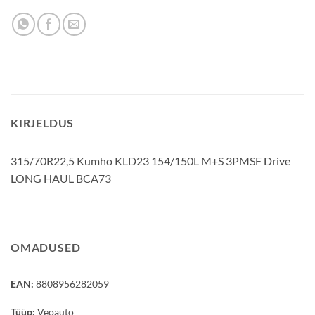
KIRJELDUS
315/70R22,5 Kumho KLD23 154/150L M+S 3PMSF Drive
LONG HAUL BCA73
OMADUSED
EAN:
8808956282059
Tüüp:
Veoauto