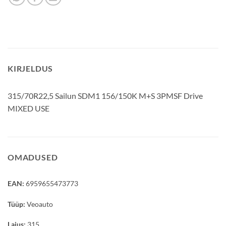
KIRJELDUS
315/70R22,5 Sailun SDM1 156/150K M+S 3PMSF Drive
MIXED USE
OMADUSED
EAN:
6959655473773
Tüüp:
Veoauto
Laius:
315