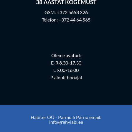
38
AASTAT KOGEMUST
GSM:
+372 5658 326
Telefon:
+372 44 64 565
Oleme avatud:
E-R 8.30-17.30
L 9.00-16.00
P ainult hooajal
Habiter OÜ - Parmu 6 Pärnu email:
info@rehviabi.ee