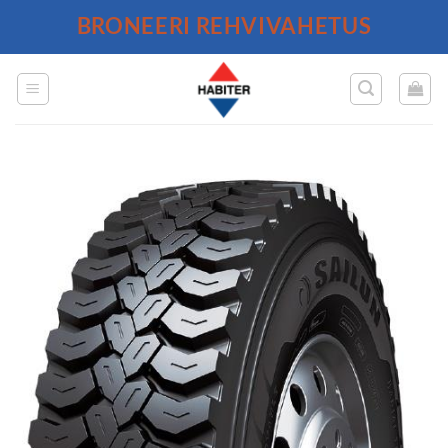
Skip
BRONEERI REHVIVAHETUS
to
content