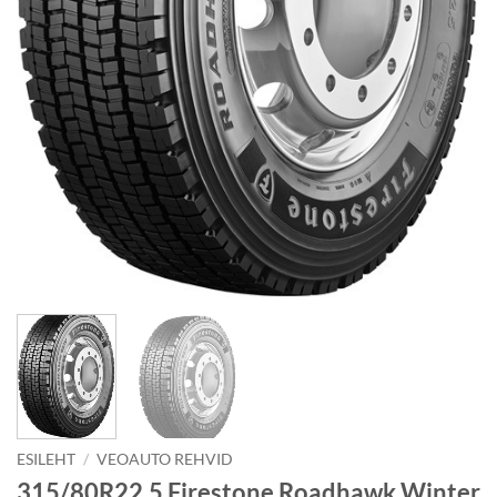
ESILEHT
/
VEOAUTO REHVID
315/80R22.5 Firestone Roadhawk Winter