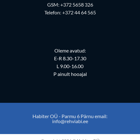
GSM:
+372 5658 326
Telefon:
+372 44 64 565
Oleme avatud:
E-R 8.30-17.30
L 9.00-16.00
P ainult hooajal
Habiter OÜ - Parmu 6 Pärnu email:
info@rehviabi.ee