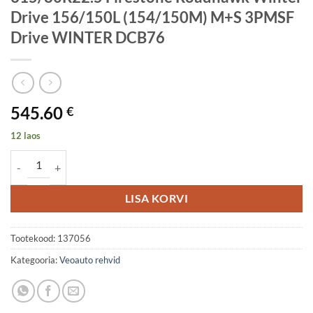
Drive 156/150L (154/150M) M+S 3PMSF
Drive WINTER DCB76
545.60
€
12 laos
315/80R22.5 Firestone Roadhawk Winter Drive 156/150L (154/15
LISA KORVI
Tootekood:
137056
Kategooria:
Veoauto rehvid