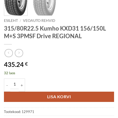
ESILEHT
/
VEOAUTO REHVID
315/80R22.5 Kumho KXD31 156/150L
M+S 3PMSF Drive REGIONAL
435.24
€
32 laos
315/80R22.5 Kumho KXD31 156/150L M+S 3PMSF Drive REGIONAL
LISA KORVI
Tootekood:
129971