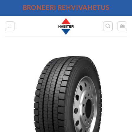
Skip
BRONEERI REHVIVAHETUS
to
content