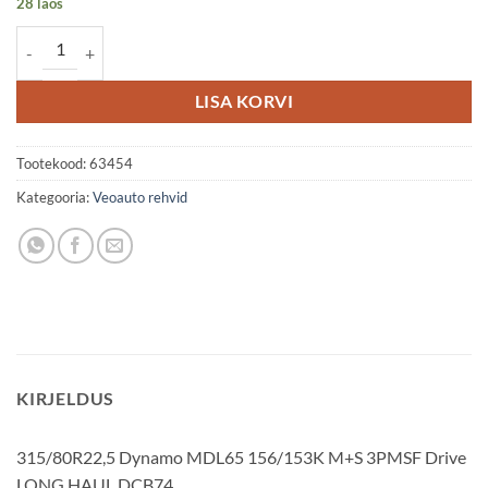
28 laos
315/80R22,5 Dynamo MDL65 156/153K M+S 3PMSF Drive LONG HA
LISA KORVI
Tootekood:
63454
Kategooria:
Veoauto rehvid
KIRJELDUS
315/80R22,5 Dynamo MDL65 156/153K M+S 3PMSF Drive
LONG HAUL DCB74