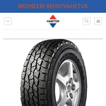
Skip
BRONEERI REHVIVAHETUS
to
content