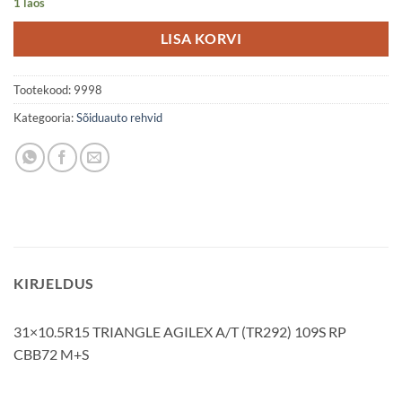
1 laos
LISA KORVI
Tootekood:
9998
Kategooria:
Sõiduauto rehvid
KIRJELDUS
31×10.5R15 TRIANGLE AGILEX A/T (TR292) 109S RP
CBB72 M+S