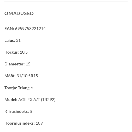
OMADUSED
EAN:
6959753221214
Laius:
31
Kõrgus:
10.5
Diameeter:
15
Mõõt:
31/10.5R15
Tootja:
Triangle
Mudel:
AGILEX A/T (TR292)
Kiirusindeks:
S
Koormusindeks:
109