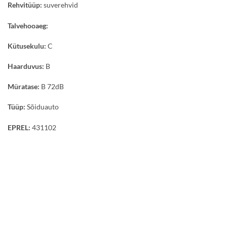
Rehvitüüp:
suverehvid
Talvehooaeg:
Kütusekulu:
C
Haarduvus:
B
Müratase:
B 72dB
Tüüp:
Sõiduauto
EPREL:
431102