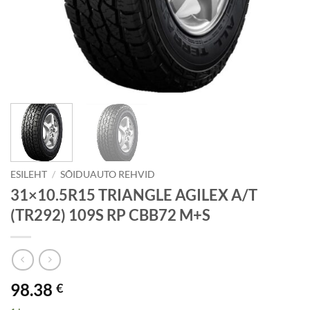
ESILEHT
/
SÕIDUAUTO REHVID
31×10.5R15 TRIANGLE AGILEX A/T
(TR292) 109S RP CBB72 M+S
98.38
€