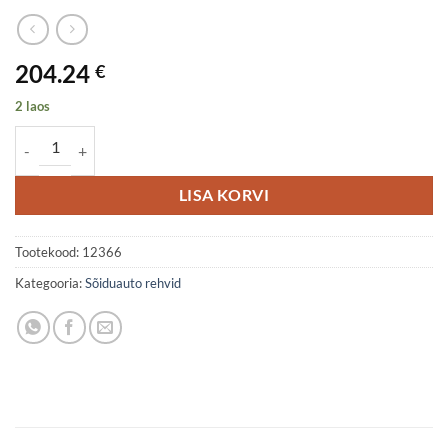
204.24
€
2 laos
325/30R21 GRIPMAX SUREGRIP PRO SPORT 108Y XL RP CAB75 ko
LISA KORVI
Tootekood:
12366
Kategooria:
Sõiduauto rehvid