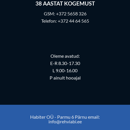
38
AASTAT KOGEMUST
GSM:
+372 5658 326
Telefon:
+372 44 64 565
Oleme avatud:
E-R 8.30-17.30
L 9.00-16.00
P ainult hooajal
Habiter OÜ - Parmu 6 Pärnu email:
info@rehviabi.ee