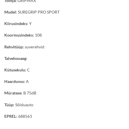
Tootja:
GRIPMAX
Mudel:
SUREGRIP PRO SPORT
Kiirusindeks:
Y
Koormusindeks:
108
Rehvitüüp:
suverehvid
Talvehooaeg:
Kütusekulu:
C
Haarduvus:
A
Müratase:
B 75dB
Tüüp:
Sõiduauto
EPREL:
688563