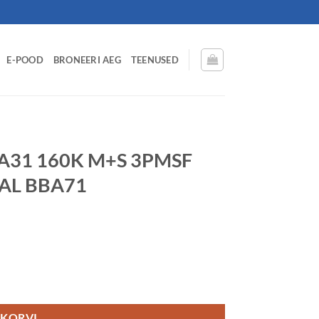
E-POOD
BRONEERI AEG
TEENUSED
A31 160K M+S 3PMSF
NAL BBA71
teerAndTrailer REGIONAL BBA71 kogus
 KORVI