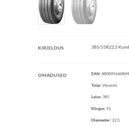
385/55R22.5 Kum
KIRJELDUS
EAN:
88089566084
OMADUSED
Tüüp:
Veoauto
Laius:
385
Kõrgus:
55
Diameeter:
22.5