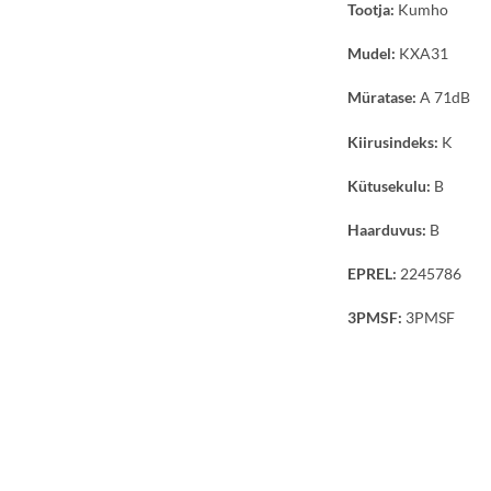
Tootja:
Kumho
Mudel:
KXA31
Müratase:
A 71dB
Kiirusindeks:
K
Kütusekulu:
B
Haarduvus:
B
EPREL:
2245786
3PMSF:
3PMSF