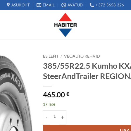
ASUKOHT
EMAIL
AVATUD
+372 5658 326
ESILEHT
/
VEOAUTO REHVID
385/55R22.5 Kumho KX
SteerAndTrailer REGIO
465.00
€
17 laos
385/55R22.5 Kumho KXA31 160K M+S 3PMSF S
LISA