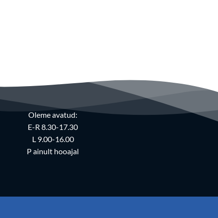
Oleme avatud:
E-R 8.30-17.30
L 9.00-16.00
P ainult hooajal