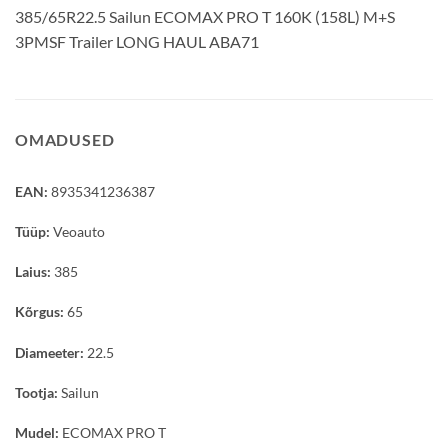
385/65R22.5 Sailun ECOMAX PRO T 160K (158L) M+S
3PMSF Trailer LONG HAUL ABA71
OMADUSED
EAN:
8935341236387
Tüüp:
Veoauto
Laius:
385
Kõrgus:
65
Diameeter:
22.5
Tootja:
Sailun
Mudel:
ECOMAX PRO T