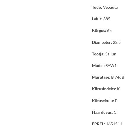
Tüüp:
Veoauto
Laius:
385
Kõrgus:
65
Diameeter:
22.5
Tootja:
Sailun
Mudel:
SAW1
Müratase:
B 74dB
Kiirusindeks:
K
Kütusekulu:
E
Haarduvus:
C
EPREL:
1651511