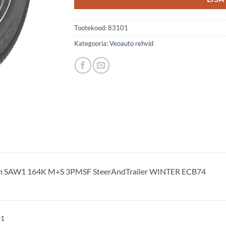
Tootekood:
83101
Kategooria:
Veoauto rehvid
un SAW1 164K M+S 3PMSF SteerAndTrailer WINTER ECB74
31