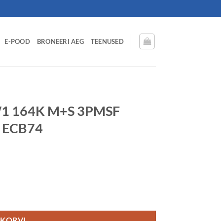
E-POOD
BRONEERI AEG
TEENUSED
W1 164K M+S 3PMSF
R ECB74
eerAndTrailer WINTER ECB74 kogus
 KORVI