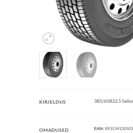
385/65R22.5 Sail
KIRJELDUS
EAN:
89353412050
OMADUSED