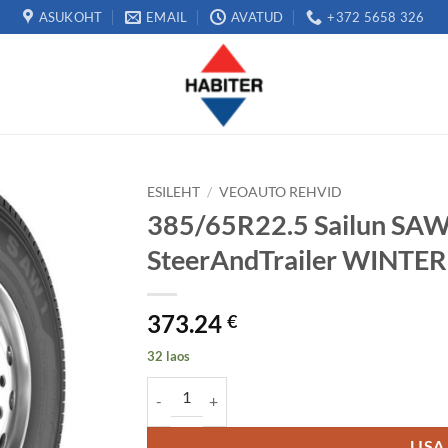
ASUKOHT
EMAIL
AVATUD
+372 5658 326
ESILEHT
/
VEOAUTO REHVID
385/65R22.5 Sailun SA
SteerAndTrailer WINTE
373.24
€
32 laos
385/65R22.5 Sailun SAW1 164K M+S 3PMSF St
LISA