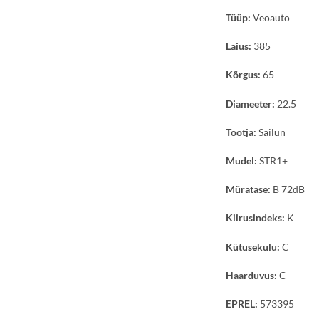
Tüüp:
Veoauto
Laius:
385
Kõrgus:
65
Diameeter:
22.5
Tootja:
Sailun
Mudel:
STR1+
Müratase:
B 72dB
Kiirusindeks:
K
Kütusekulu:
C
Haarduvus:
C
EPREL:
573395