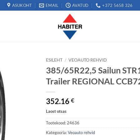
ASUKOHT
EMAIL
AVATUD
+372 5658 326
ESILEHT
/
VEOAUTO REHVID
385/65R22,5 Sailun ST
Trailer REGIONAL CCB7
352.16
€
Laost otsas
Tootekood:
24636
Kategooria:
Veoauto rehvid