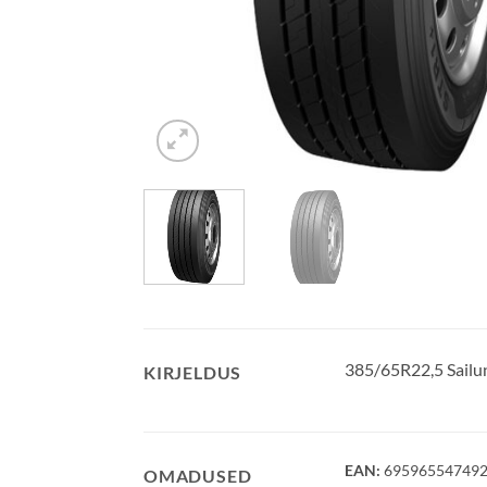
385/65R22,5 Sail
KIRJELDUS
EAN:
69596554749
OMADUSED