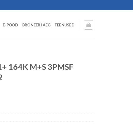
E-POOD
BRONEERI AEG
TEENUSED
R1+ 164K M+S 3PMSF
2