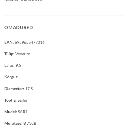
OMADUSED
EAN:
6959655477016
Tüüp:
Veoauto
Laius:
9.5
Kõrgus:
Diameeter:
17.5
Tootja:
Sailun
Mudel:
SAR1
Müratase:
B 73dB