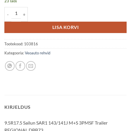
23 laos
9.5R17.5 Sailun SAR1 143/141J M+S 3PMSF Trailer REGIONAL DBB7
LISA KORVI
Tootekood:
103816
Kategooria:
Veoauto rehvid
KIRJELDUS
9.5R17.5 Sailun SAR1 143/141J M+S 3PMSF Trailer
REGIONAL DBB73