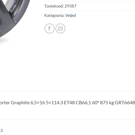
Tootekood:
29387
Kategooria:
Veljed
porter Graphite 6,5×16 5×114.3 ET48 CB66,1 60° 875 kg GRT664
43