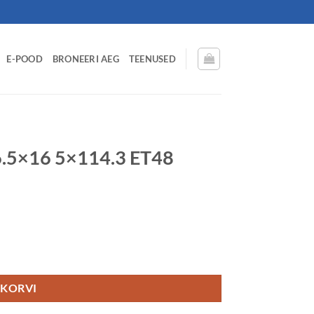
E-POOD
BRONEERI AEG
TEENUSED
 6.5×16 5×114.3 ET48
ogus
 KORVI