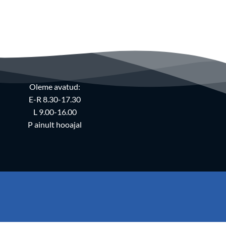
Oleme avatud:
E-R 8.30-17.30
L 9.00-16.00
P ainult hooajal