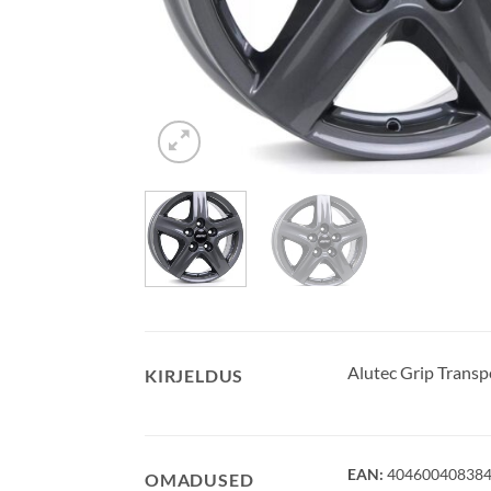
Alutec Grip Trans
KIRJELDUS
EAN:
40460040838
OMADUSED