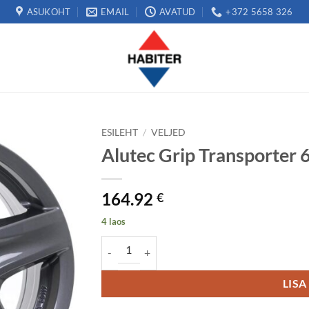
ASUKOHT
EMAIL
AVATUD
+372 5658 326
ESILEHT
/
VELJED
Alutec Grip Transporter
164.92
€
4 laos
Alutec Grip Transporter 6.5x16 5x114.3 ET48 k
LISA