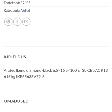
Tootekood:
29405
Kategooria:
Veljed
KIRJELDUS
Alutec Ikenu diamond-black 6,5×16 5×100 ET38 CB57,1 R13
615 kg IKE65638V72-6
OMADUSED