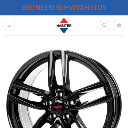
Skip
BRONEERI REHVIVAHETUS
to
content