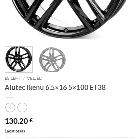
ESILEHT
/
VELJED
Alutec Ikenu 6.5×16 5×100 ET38
130.20
€
Laost otsas