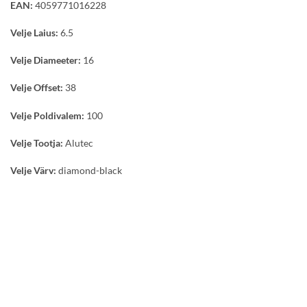
EAN:
4059771016228
Velje Laius:
6.5
Velje Diameeter:
16
Velje Offset:
38
Velje Poldivalem:
100
Velje Tootja:
Alutec
Velje Värv:
diamond-black