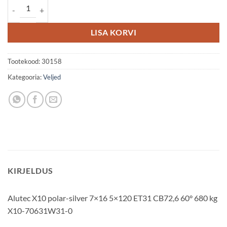
Alutec X10 7x16 5x120 ET31 kogus
LISA KORVI
Tootekood:
30158
Kategooria:
Veljed
KIRJELDUS
Alutec X10 polar-silver 7×16 5×120 ET31 CB72,6 60° 680 kg
X10-70631W31-0