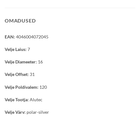
OMADUSED
EAN:
4046004072045
Velje Laius:
7
Velje Diameeter:
16
Velje Offset:
31
Velje Poldivalem:
120
Velje Tootja:
Alutec
Velje Värv:
polar-silver