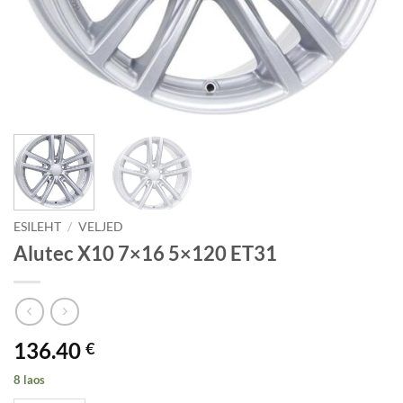
ESILEHT
/
VELJED
Alutec X10 7×16 5×120 ET31
136.40
€
8 laos