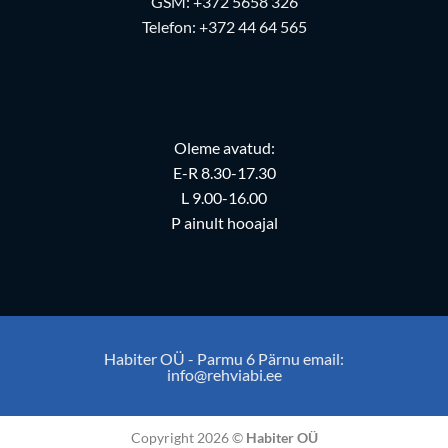
GSM:
+372 5658 326
Telefon:
+372 44 64 565
Oleme avatud:
E-R 8.30-17.30
L 9.00-16.00
P ainult hooajal
Habiter OÜ - Parmu 6 Pärnu email:
info@rehviabi.ee
Copyright 2026 ©
Habiter OÜ