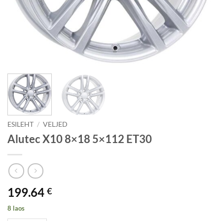
ESILEHT
/
VELJED
Alutec X10 8×18 5×112 ET30
199.64
€
8 laos