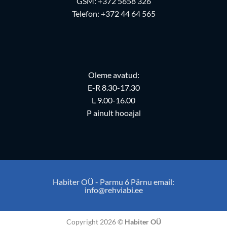
GSM:
+372 5658 326
Telefon:
+372 44 64 565
Oleme avatud:
E-R 8.30-17.30
L 9.00-16.00
P ainult hooajal
Habiter OÜ - Parmu 6 Pärnu email:
info@rehviabi.ee
Copyright 2026 ©
Habiter OÜ