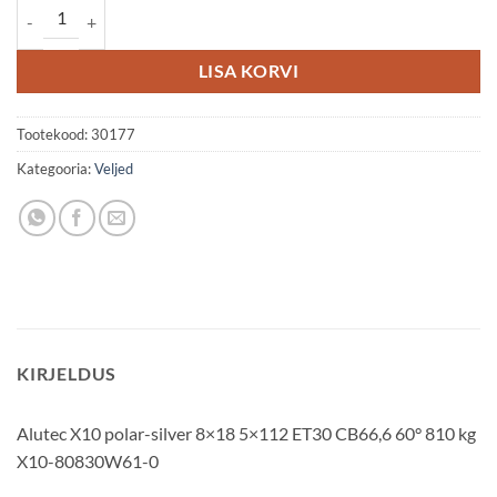
Alutec X10 8x18 5x112 ET30 kogus
LISA KORVI
Tootekood:
30177
Kategooria:
Veljed
KIRJELDUS
Alutec X10 polar-silver 8×18 5×112 ET30 CB66,6 60° 810 kg
X10-80830W61-0