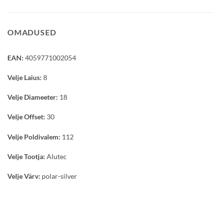
OMADUSED
EAN:
4059771002054
Velje Laius:
8
Velje Diameeter:
18
Velje Offset:
30
Velje Poldivalem:
112
Velje Tootja:
Alutec
Velje Värv:
polar-silver