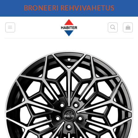
Skip
BRONEERI REHVIVAHETUS
to
content