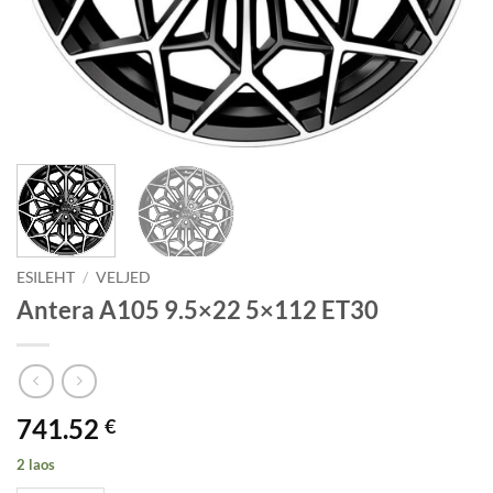
ESILEHT
/
VELJED
Antera A105 9.5×22 5×112 ET30
741.52
€
2 laos