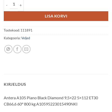
Antera A105 9.5x22 5x112 ET30 kogus
LISA KORVI
Tootekood:
111891
Kategooria:
Veljed
KIRJELDUS
Antera A105 Piano Black Diamond 9,5×22 5×112 ET30
CB66,6 60° 800 kg A10595223015490NKI