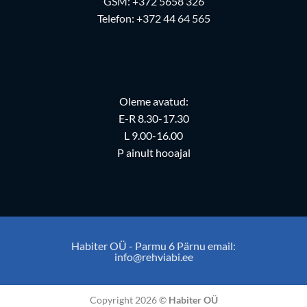
GSM:
+372 5658 326
Telefon:
+372 44 64 565
Oleme avatud:
E-R 8.30-17.30
L 9.00-16.00
P ainult hooajal
Habiter OÜ - Parmu 6 Pärnu email:
info@rehviabi.ee
Copyright 2026 ©
Habiter OÜ