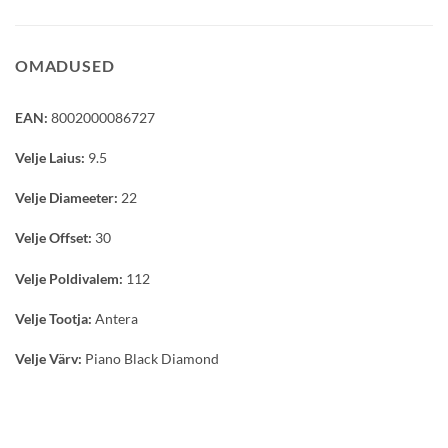
OMADUSED
EAN:
8002000086727
Velje Laius:
9.5
Velje Diameeter:
22
Velje Offset:
30
Velje Poldivalem:
112
Velje Tootja:
Antera
Velje Värv:
Piano Black Diamond