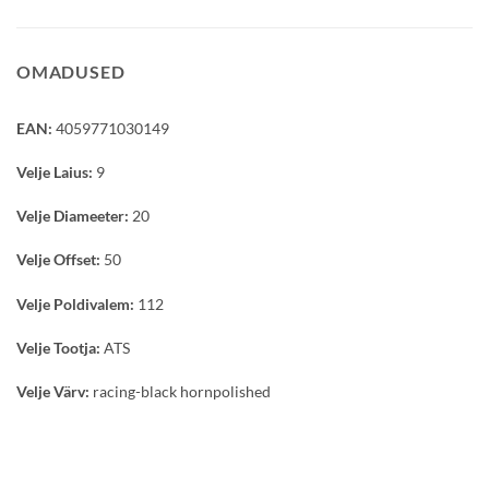
OMADUSED
EAN:
4059771030149
Velje Laius:
9
Velje Diameeter:
20
Velje Offset:
50
Velje Poldivalem:
112
Velje Tootja:
ATS
Velje Värv:
racing-black hornpolished