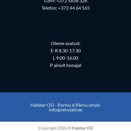
GSM:
+372 5658 326
Telefon:
+372 44 64 565
Oleme avatud:
E-R 8.30-17.30
L 9.00-16.00
P ainult hooajal
Habiter OÜ - Parmu 6 Pärnu email:
info@rehviabi.ee
Copyright 2026 ©
Habiter OÜ