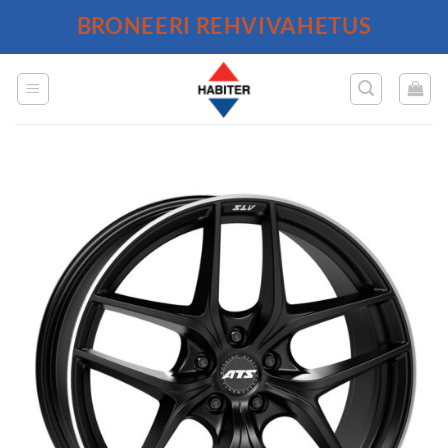
Skip
BRONEERI REHVIVAHETUS
to
content