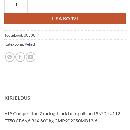
ATS Competition 2 9x20 5x112 ET50 kogus
LISA KORVI
Tootekood:
30330
Kategooria:
Veljed
KIRJELDUS
ATS Competition 2 racing-black hornpolished 9×20 5×112
ET50 CB66,6 R14 800 kg CMP902050MB13-6