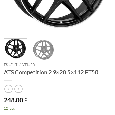
ESILEHT
/
VELJED
ATS Competition 2 9×20 5×112 ET50
248.00
€
12 laos