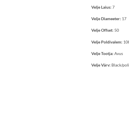
Velje Laius:
7
Velje Diameeter:
17
Velje Offset:
50
Velje Poldivalem:
10
Velje Tootja:
Avus
Velje Värv:
Black/pol