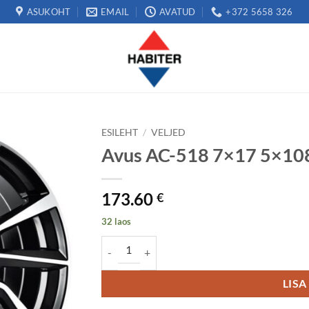
ASUKOHT
EMAIL
AVATUD
+372 5658 326
ESILEHT
/
VELJED
Avus AC-518 7×17 5×10
173.60
€
32 laos
Avus AC-518 7x17 5x108 ET50 kogus
LISA