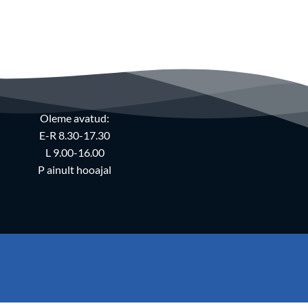
Oleme avatud:
E-R 8.30-17.30
L 9.00-16.00
P ainult hooajal