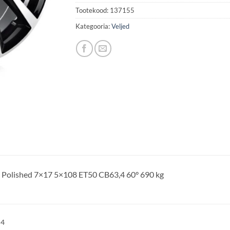
Tootekood:
137155
Kategooria:
Veljed
 Polished 7×17 5×108 ET50 CB63,4 60° 690 kg
54