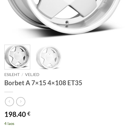
ESILEHT
/
VELJED
Borbet A 7×15 4×108 ET35
198.40
€
4 laos