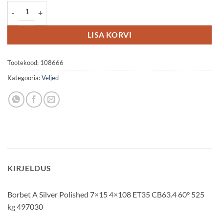
Borbet A 7x15 4x108 ET35 kogus
LISA KORVI
Tootekood:
108666
Kategooria:
Veljed
KIRJELDUS
Borbet A Silver Polished 7×15 4×108 ET35 CB63.4 60° 525
kg 497030