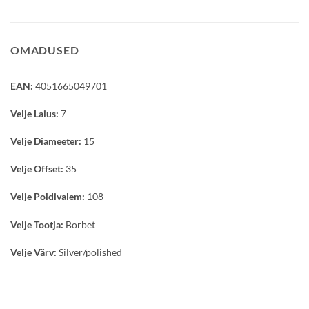
OMADUSED
EAN:
4051665049701
Velje Laius:
7
Velje Diameeter:
15
Velje Offset:
35
Velje Poldivalem:
108
Velje Tootja:
Borbet
Velje Värv:
Silver/polished