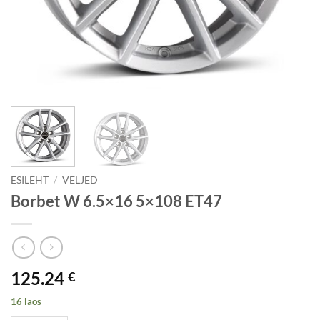
ESILEHT
/
VELJED
Borbet W 6.5×16 5×108 ET47
125.24
€
16 laos