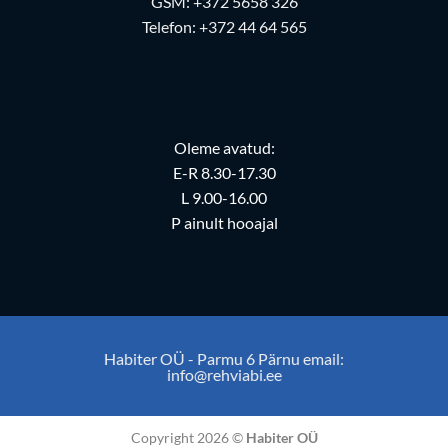
GSM:
+372 5658 326
Telefon:
+372 44 64 565
Oleme avatud:
E-R 8.30-17.30
L 9.00-16.00
P ainult hooajal
Habiter OÜ - Parmu 6 Pärnu email:
info@rehviabi.ee
Copyright 2026 ©
Habiter OÜ