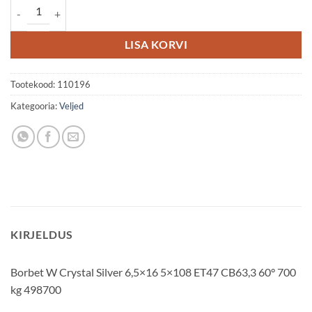
Borbet W 6.5x16 5x108 ET47 kogus
LISA KORVI
Tootekood:
110196
Kategooria:
Veljed
KIRJELDUS
Borbet W Crystal Silver 6,5×16 5×108 ET47 CB63,3 60° 700
kg 498700