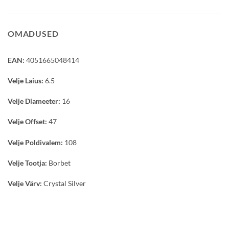
OMADUSED
EAN:
4051665048414
Velje Laius:
6.5
Velje Diameeter:
16
Velje Offset:
47
Velje Poldivalem:
108
Velje Tootja:
Borbet
Velje Värv:
Crystal Silver