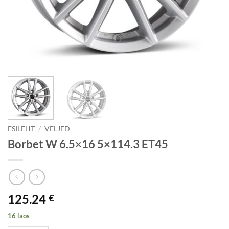
ESILEHT
/
VELJED
Borbet W 6.5×16 5×114.3 ET45
125.24
€
16 laos