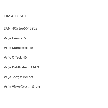
OMADUSED
EAN:
4051665048902
Velje Laius:
6.5
Velje Diameeter:
16
Velje Offset:
45
Velje Poldivalem:
114.3
Velje Tootja:
Borbet
Velje Värv:
Crystal Silver