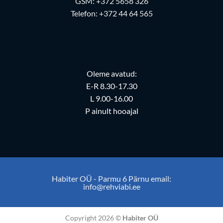
GSM:
+372 5658 326
Telefon:
+372 44 64 565
Oleme avatud:
E-R 8.30-17.30
L 9.00-16.00
P ainult hooajal
Habiter OÜ - Parmu 6 Pärnu email:
info@rehviabi.ee
Copyright 2026 ©
Habiter OÜ