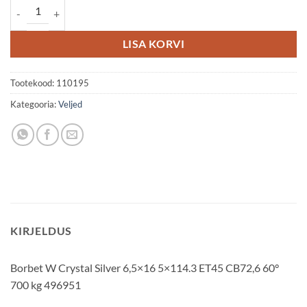
Borbet W 6.5x16 5x114.3 ET45 kogus
LISA KORVI
Tootekood:
110195
Kategooria:
Veljed
KIRJELDUS
Borbet W Crystal Silver 6,5×16 5×114.3 ET45 CB72,6 60°
700 kg 496951