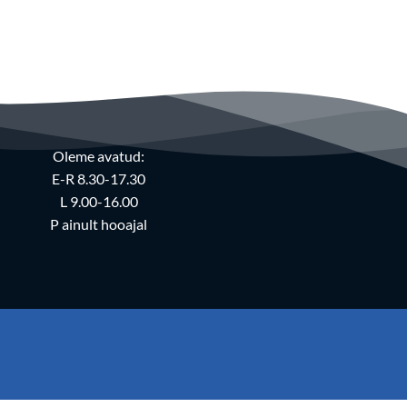
Oleme avatud:
E-R 8.30-17.30
L 9.00-16.00
P ainult hooajal