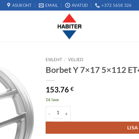
ASUKOHT
EMAIL
AVATUD
+372 5658 326
ESILEHT
/
VELJED
Borbet Y 7×17 5×112 ET
153.76
€
16 laos
Borbet Y 7x17 5x112 ET40 kogus
LISA