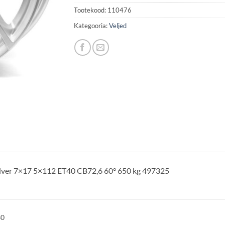
Tootekood:
110476
Kategooria:
Veljed
Silver 7×17 5×112 ET40 CB72,6 60° 650 kg 497325
30