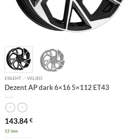
ESILEHT
/
VELJED
Dezent AP dark 6×16 5×112 ET43
143.84
€
12 laos