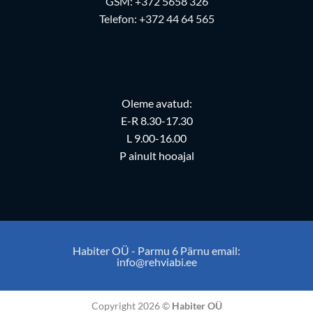
GSM:
+372 5658 326
Telefon:
+372 44 64 565
Oleme avatud:
E-R 8.30-17.30
L 9.00-16.00
P ainult hooajal
Habiter OÜ - Parmu 6 Pärnu email:
info@rehviabi.ee
Copyright 2026 ©
Habiter OÜ