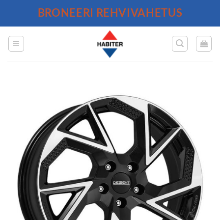
Skip
BRONEERI REHVIVAHETUS
to
content