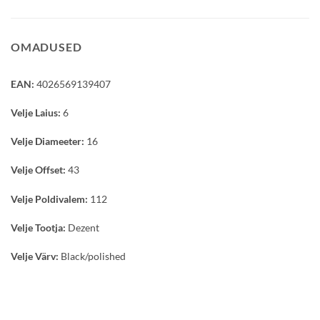
OMADUSED
EAN:
4026569139407
Velje Laius:
6
Velje Diameeter:
16
Velje Offset:
43
Velje Poldivalem:
112
Velje Tootja:
Dezent
Velje Värv:
Black/polished