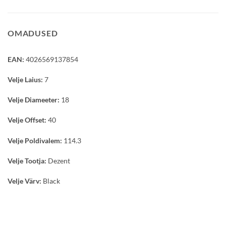
OMADUSED
EAN:
4026569137854
Velje Laius:
7
Velje Diameeter:
18
Velje Offset:
40
Velje Poldivalem:
114.3
Velje Tootja:
Dezent
Velje Värv:
Black