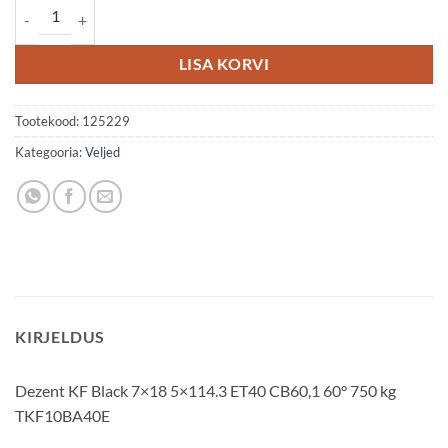
Dezent KF 7x18 5x114.3 ET40 kogus
LISA KORVI
Tootekood:
125229
Kategooria:
Veljed
KIRJELDUS
Dezent KF Black 7×18 5×114.3 ET40 CB60,1 60° 750 kg
TKF10BA40E