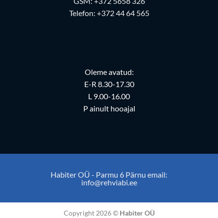
GSM:
+372 5658 326
Telefon:
+372 44 64 565
Oleme avatud:
E-R 8.30-17.30
L 9.00-16.00
P ainult hooajal
Habiter OÜ - Parmu 6 Pärnu email:
info@rehviabi.ee
Copyright 2026 ©
Habiter OÜ