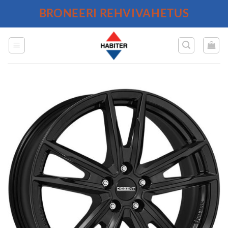
Skip
BRONEERI REHVIVAHETUS
to
content