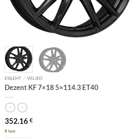
ESILEHT
/
VELJED
Dezent KF 7×18 5×114.3 ET40
352.16
€
8 laos