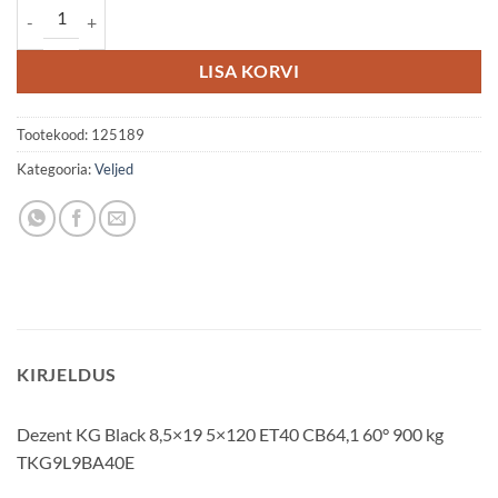
Dezent KG 8.5x19 5x120 ET40 kogus
LISA KORVI
Tootekood:
125189
Kategooria:
Veljed
KIRJELDUS
Dezent KG Black 8,5×19 5×120 ET40 CB64,1 60° 900 kg
TKG9L9BA40E