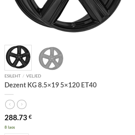
ESILEHT
/
VELJED
Dezent KG 8.5×19 5×120 ET40
288.73
€
8 laos