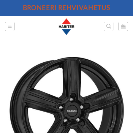
Skip
BRONEERI REHVIVAHETUS
to
content