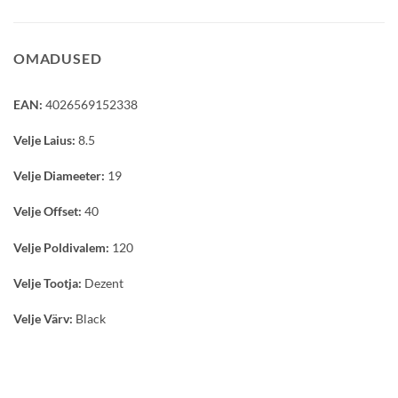
OMADUSED
EAN:
4026569152338
Velje Laius:
8.5
Velje Diameeter:
19
Velje Offset:
40
Velje Poldivalem:
120
Velje Tootja:
Dezent
Velje Värv:
Black