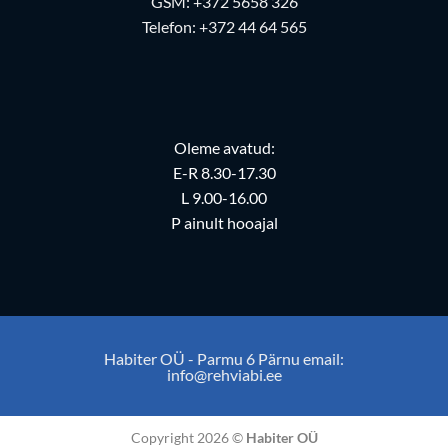
GSM:
+372 5658 326
Telefon:
+372 44 64 565
Oleme avatud:
E-R 8.30-17.30
L 9.00-16.00
P ainult hooajal
Habiter OÜ - Parmu 6 Pärnu email:
info@rehviabi.ee
Copyright 2026 ©
Habiter OÜ