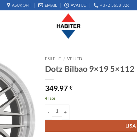
ASUKOHT
EMAIL
AVATUD
+372 5658 326
ESILEHT
/
VELJED
Dotz Bilbao 9×19 5×112
349.97
€
4 laos
Dotz Bilbao 9x19 5x112 ET35 kogus
LISA