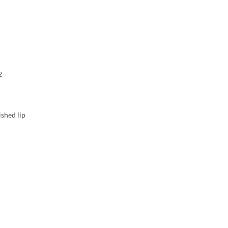
2
ished lip