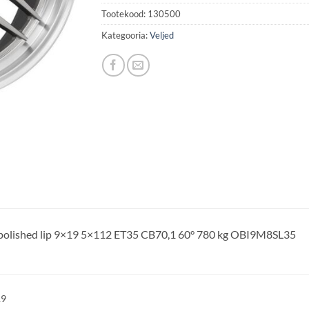
Tootekood:
130500
Kategooria:
Veljed
r/polished lip 9×19 5×112 ET35 CB70,1 60° 780 kg OBI9M8SL35
19