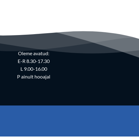
Oleme avatud:
E-R 8.30-17.30
L 9.00-16.00
P ainult hooajal