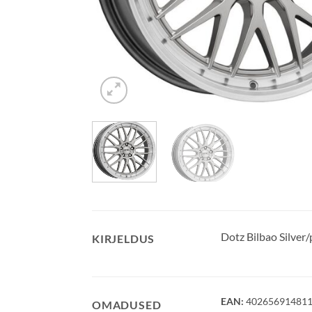
Dotz Bilbao Silve
KIRJELDUS
EAN:
40265691481
OMADUSED