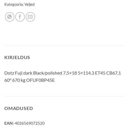
Kategooria:
Veljed
KIRJELDUS
Dotz Fuji dark Black/polished 7,5×18 5×114.3 ET45 CB67,1
60° 670 kg OFUF0BP45E
OMADUSED
EAN:
4026569072520