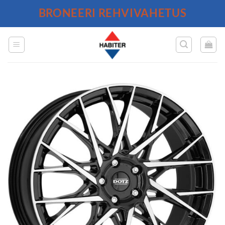
Skip
BRONEERI REHVIVAHETUS
to
content