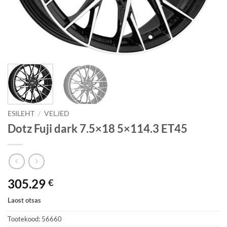
ESILEHT
/
VELJED
Dotz Fuji dark 7.5×18 5×114.3 ET45
305.29
€
Laost otsas
Tootekood:
56660