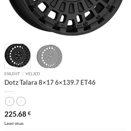
ESILEHT
/
VELJED
Dotz Talara 8×17 6×139.7 ET46
225.68
€
Laost otsas