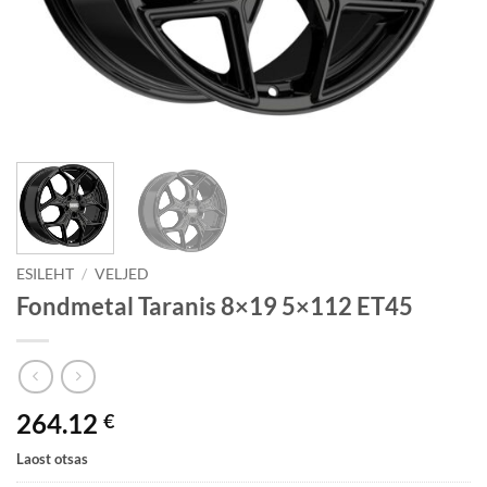
ESILEHT
/
VELJED
Fondmetal Taranis 8×19 5×112 ET45
264.12
€
Laost otsas