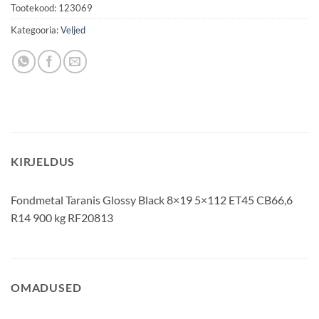
Tootekood:
123069
Kategooria:
Veljed
KIRJELDUS
Fondmetal Taranis Glossy Black 8×19 5×112 ET45 CB66,6
R14 900 kg RF20813
OMADUSED