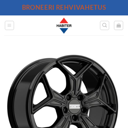
Skip
BRONEERI REHVIVAHETUS
to
content