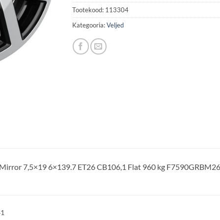
Tootekood:
113304
Kategooria:
Veljed
 Mirror 7,5×19 6×139.7 ET26 CB106,1 Flat 960 kg F7590GRBM
41