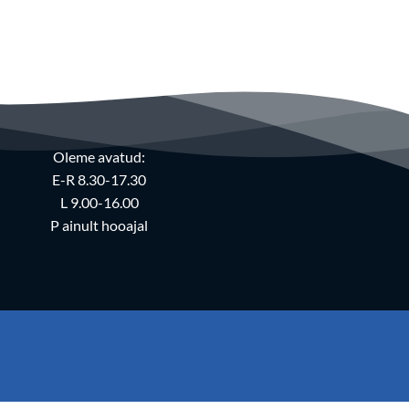
Oleme avatud:
E-R 8.30-17.30
L 9.00-16.00
P ainult hooajal