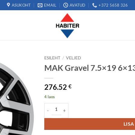
ASUKOHT
EMAIL
AVATUD
+372 5658 326
ESILEHT
/
VELJED
MAK Gravel 7.5×19 6×1
276.52
€
4 laos
MAK Gravel 7.5x19 6x139.7 ET26 kogus
LISA