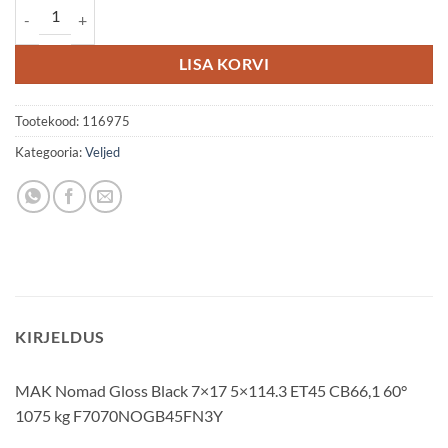
MAK Nomad 7x17 5x114.3 ET45 kogus
LISA KORVI
Tootekood:
116975
Kategooria:
Veljed
KIRJELDUS
MAK Nomad Gloss Black 7×17 5×114.3 ET45 CB66,1 60°
1075 kg F7070NOGB45FN3Y