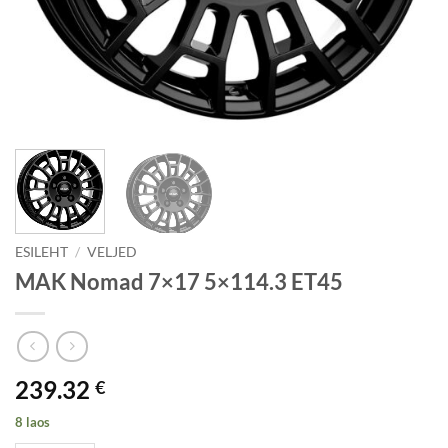
ESILEHT
/
VELJED
MAK Nomad 7×17 5×114.3 ET45
239.32
€
8 laos