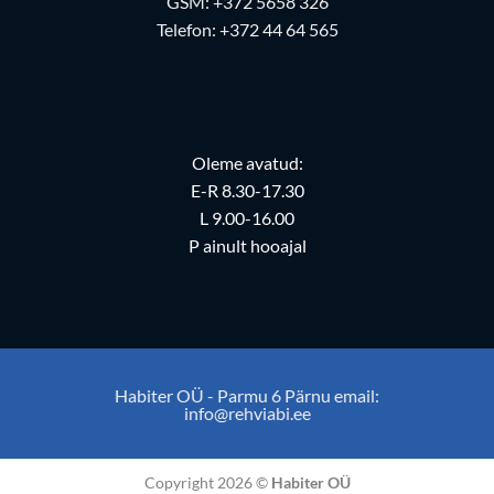
GSM:
+372 5658 326
Telefon:
+372 44 64 565
Oleme avatud:
E-R 8.30-17.30
L 9.00-16.00
P ainult hooajal
Habiter OÜ - Parmu 6 Pärnu email:
info@rehviabi.ee
Copyright 2026 ©
Habiter OÜ