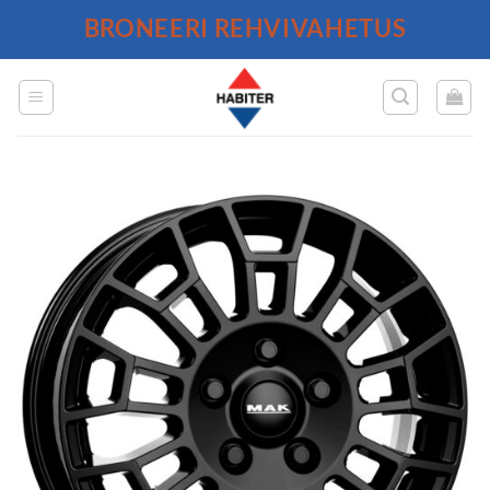
Skip
BRONEERI REHVIVAHETUS
to
content