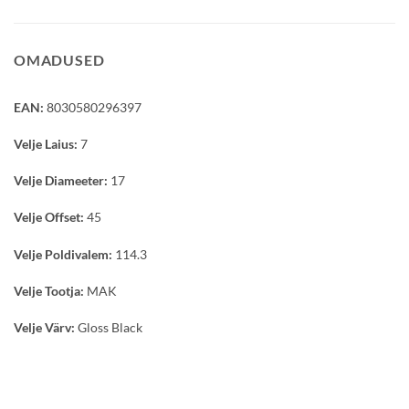
OMADUSED
EAN:
8030580296397
Velje Laius:
7
Velje Diameeter:
17
Velje Offset:
45
Velje Poldivalem:
114.3
Velje Tootja:
MAK
Velje Värv:
Gloss Black