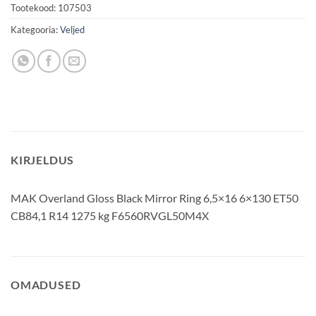
Tootekood:
107503
Kategooria:
Veljed
KIRJELDUS
MAK Overland Gloss Black Mirror Ring 6,5×16 6×130 ET50
CB84,1 R14 1275 kg F6560RVGL50M4X
OMADUSED