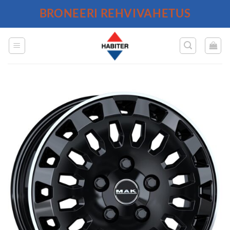
Skip
BRONEERI REHVIVAHETUS
to
content