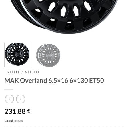
ESILEHT
/
VELJED
MAK Overland 6.5×16 6×130 ET50
231.88
€
Laost otsas